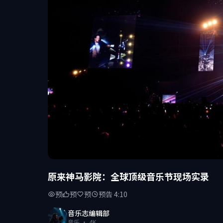
原来神马影院：全球顶级音乐节现场实录
预
预
预
预告 4:10
音乐志编辑部
音乐 · 4K