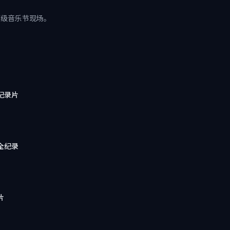
全球顶级音乐节现场。
纪录片
全纪录
片